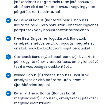
játékosoknak a regisztráció után járó bónuszok.
Általában első befizetési bónuszt vagy ingyenes
pörgetéseket tartalmaznak.
No Deposit Bonus (Befizetés nélküli bónusz).
Befizetés nélkül járó bónuszok. Lehetnek ingyenes
pörgetések vagy bónuszpénzek formájában.
Free Bets (Ingyenes fogadások). Bónuszok,
amelyek lehetővé teszik a fogadás megtételét
anélkül, hogy kockáztatnánk saját pénzünket.
Cashback Bonus (Cashback bónusz). A vesztett
pénz egy részének visszatérítése, amely lehetővé
teszi a veszteségek csökkentését.
Reload Bonus (Újratöltési bónusz). Bónuszok,
amelyeket az első befizetés utáni számla
újratöltésekor kapunk.
Refer-a-Friend Bonus (Bónusz barát
meghívásáért). Bónuszok, amelyeket új játékosok
meghívásáért kapunk.