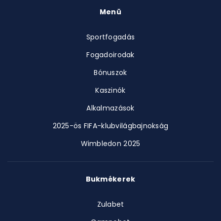
Menü
Sportfogadás
Fogadoirodak
Bónuszok
Kaszinók
Alkalmazások
2025-ös FIFA-klubvilágbajnokság
Wimbledon 2025
Bukmékerek
Zulabet