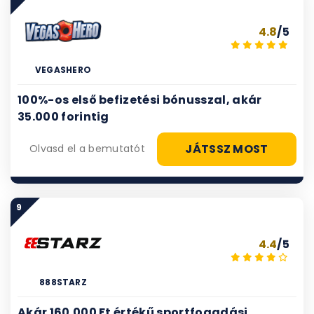
4.8
/5
VEGASHERO
100%-os első befizetési bónusszal, akár
35.000 forintig
JÁTSSZ MOST
Olvasd el a bemutatót
9
4.4
/5
888STARZ
Akár 160.000 Ft értékű sportfogadási