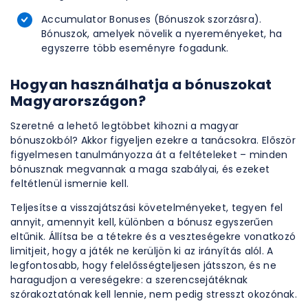
Accumulator Bonuses (Bónuszok szorzásra).
Bónuszok, amelyek növelik a nyereményeket, ha
egyszerre több eseményre fogadunk.
Hogyan használhatja a bónuszokat
Magyarországon?
Szeretné a lehető legtöbbet kihozni a magyar
bónuszokból? Akkor figyeljen ezekre a tanácsokra. Először
figyelmesen tanulmányozza át a feltételeket – minden
bónusznak megvannak a maga szabályai, és ezeket
feltétlenül ismernie kell.
Teljesítse a visszajátszási követelményeket, tegyen fel
annyit, amennyit kell, különben a bónusz egyszerűen
eltűnik. Állítsa be a tétekre és a veszteségekre vonatkozó
limitjeit, hogy a játék ne kerüljön ki az irányítás alól. A
legfontosabb, hogy felelősségteljesen játsszon, és ne
haragudjon a vereségekre: a szerencsejátéknak
szórakoztatónak kell lennie, nem pedig stresszt okozónak.