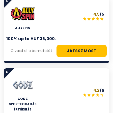
5
4.5
/5
ALLYSPIN
100% up to HUF 35,000.
JÁTSSZ MOST
Olvasd el a bemutatót
6
4.2
/5
GODZ
SPORTFOGADÁS
ÉRTÉKELÉS