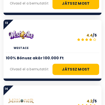
JÁTSSZ MOST
Olvasd el a bemutatót
13
4.4
/5
WESTACE
100% Bónusz akár 100.000 Ft
JÁTSSZ MOST
Olvasd el a bemutatót
14
4.2
/5