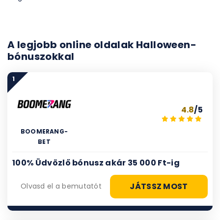
A legjobb online oldalak Halloween-
bónuszokkal
1
4.8
/5
BOOMERANG-
BET
100% Üdvözlő bónusz akár 35 000 Ft-ig
JÁTSSZ MOST
Olvasd el a bemutatót