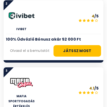
2
4
/5
IVIBET
100% Üdvözlő Bónusz akár 52 000 Ft
JÁTSSZ MOST
Olvasd el a bemutatót
3
4.1
/5
MAFIA
SPORTFOGADÁS
ÉRTÉKELÉS