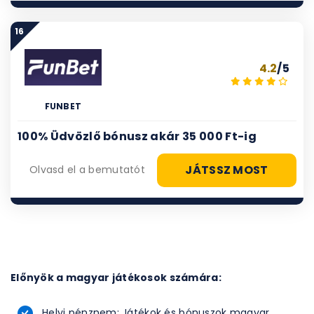
16
4.2
/5
FUNBET
100% Üdvözlő bónusz akár 35 000 Ft-ig
JÁTSSZ MOST
Olvasd el a bemutatót
Előnyök a magyar játékosok számára:
Helyi pénznem: Játékok és bónuszok magyar