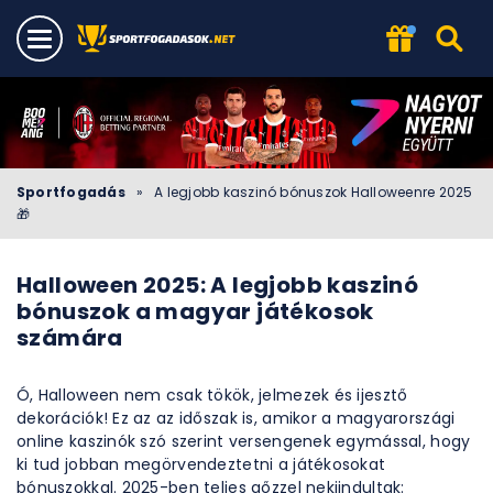
Sportfogadás
»
A legjobb kaszinó bónuszok Halloweenre 2025
🎁
Halloween 2025: A legjobb kaszinó
bónuszok a magyar játékosok
számára
Ó, Halloween nem csak tökök, jelmezek és ijesztő
dekorációk! Ez az az időszak is, amikor a magyarországi
online kaszinók szó szerint versengenek egymással, hogy
ki tud jobban megörvendeztetni a játékosokat
bónuszokkal. 2025-ben teljes gőzzel nekiindultak: