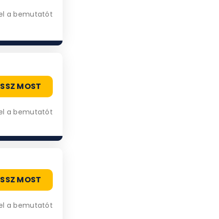
el a bemutatót
SSZ MOST
el a bemutatót
SSZ MOST
el a bemutatót