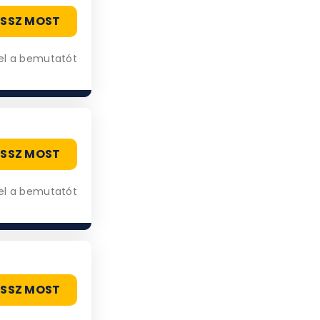
SSZ MOST
el a bemutatót
SSZ MOST
el a bemutatót
SSZ MOST