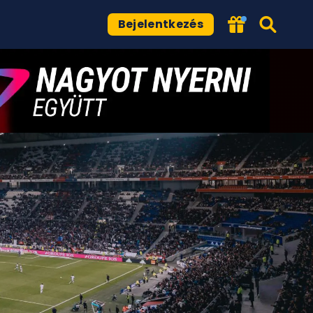
Bejelentkezés