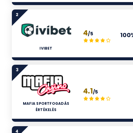
2
4
/5
100
IVIBET
3
4.1
/5
MAFIA SPORTFOGADÁS
ÉRTÉKELÉS
4