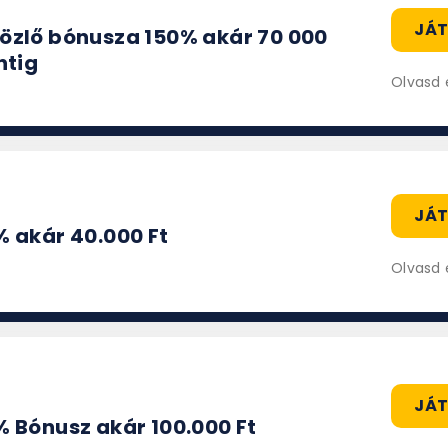
JÁT
özlő bónusza 150% akár 70 000
ntig
Olvasd 
JÁT
% akár 40.000 Ft
Olvasd 
JÁT
% Bónusz akár 100.000 Ft