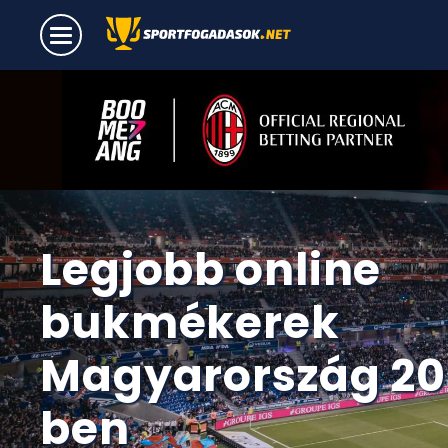
Legjobb online
bukmékerek
Magyarország 20
ben