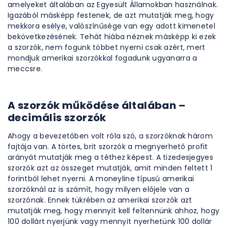
amelyeket általában az Egyesült Államokban használnak.
Igazából másképp festenek, de azt mutatják meg, hogy
mekkora esélye, valószínűsége van egy adott kimenetel
bekövetkezésének. Tehát hiába néznek másképp ki ezek
a szorzók, nem fogunk többet nyerni csak azért, mert
mondjuk amerikai szorzókkal fogadunk ugyanarra a
meccsre.
A szorzók működése általában –
decimális szorzók
Ahogy a bevezetőben volt róla szó, a szorzóknak három
fajtája van. A törtes, brit szorzók a megnyerhető profit
arányát mutatják meg a téthez képest. A tizedesjegyes
szorzók azt az összeget mutatják, amit minden feltett 1
forintból lehet nyerni. A moneyline típusú amerikai
szorzóknál az is számít, hogy milyen előjele van a
szorzónak. Ennek tükrében az amerikai szorzók azt
mutatják meg, hogy mennyit kell feltennünk ahhoz, hogy
100 dollárt nyerjünk vagy mennyit nyerhetünk 100 dollár