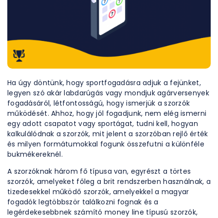
Ha úgy döntünk, hogy sportfogadásra adjuk a fejünket,
legyen szó akár labdarúgás vagy mondjuk agárversenyek
fogadásáról, létfontosságú, hogy ismerjük a szorzók
működését. Ahhoz, hogy jól fogadjunk, nem elég ismerni
egy adott csapatot vagy sportágat, tudni kell, hogyan
kalkulálódnak a szorzók, mit jelent a szorzóban rejlő érték
és milyen formátumokkal fogunk összefutni a különféle
bukmékereknél.
A szorzóknak három fő típusa van, egyrészt a törtes
szorzók, amelyeket főleg a brit rendszerben használnak, a
tizedesekkel működő szorzók, amelyekkel a magyar
fogadók legtöbbször találkozni fognak és a
legérdekesebbnek számító money line típusú szorzók,