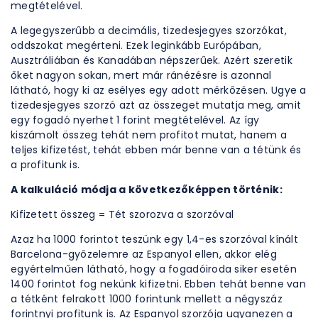
megtételével.
A legegyszerűbb a decimális, tizedesjegyes szorzókat,
oddszokat megérteni. Ezek leginkább Európában,
Ausztráliában és Kanadában népszerűek. Azért szeretik
őket nagyon sokan, mert már ránézésre is azonnal
látható, hogy ki az esélyes egy adott mérkőzésen. Ugye a
tizedesjegyes szorzó azt az összeget mutatja meg, amit
egy fogadó nyerhet 1 forint megtételével. Az így
kiszámolt összeg tehát nem profitot mutat, hanem a
teljes kifizetést, tehát ebben már benne van a tétünk és
a profitunk is.
A kalkuláció módja a következőképpen történik:
Kifizetett összeg = Tét szorozva a szorzóval
Azaz ha 1000 forintot teszünk egy 1,4-es szorzóval kínált
Barcelona-győzelemre az Espanyol ellen, akkor elég
egyértelműen látható, hogy a fogadóiroda siker esetén
1400 forintot fog nekünk kifizetni. Ebben tehát benne van
a tétként felrakott 1000 forintunk mellett a négyszáz
forintnyi profitunk is. Az Espanyol szorzója ugyanezen a