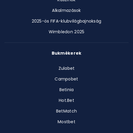
Alkalmazások
2025-ös FIFA-klubvilágbajnokság
Wimbledon 2025
Bukmékerek
Zulabet
Campobet
Betinia
Hot.Bet
BetMatch
Mostbet