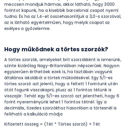
meccsen mondjuk hármas, akkor látható, hogy 3000
forintot kapunk, ha a kisebbik barcelonai csapat nyerni
tudna. És ha az 1,4-et összehasonlítjuk a 3,0-s szorzóval,
az is látható egyértelműen, hogy melyik csapat az
esélyes a győzelemre.
Hogy működnek a törtes szorzók?
A törtes szorzók, amelyeket brit szorzókként is ismerünk,
szinte kizárólag Nagy-Britanniában népszerűek. Nagyon
egyszerűen érthetőek ezek is, ha tisztában vagyunk
általános iskolából a törtek működésével. Egy 5/1-es
törtes szorzó azt jelenti, hogy a feltett 1 forintunk után
ötöt fogunk visszakapni, plusz az 1 forintos tétünk is
visszajár. Tehát egy 5/1-es szorzó azt jelentheti, hogy 6
forint nyereményünk lehet 1 forintos tétnél. Így a
decimális, tizedes szorzókhoz hasonlóan a törtesnél is
felírható a kalkuláció módja
Kifizetett összeg = (Tét * Törtes szorzó) + Tét