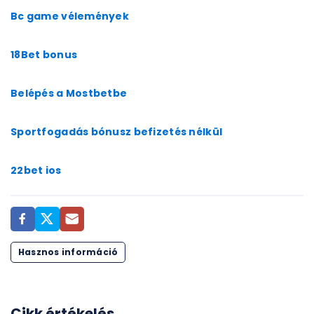
Bc game vélemények
18Bet bonus
Belépés a Mostbetbe
Sportfogadás bónusz befizetés nélkül
22bet ios
Hasznos információ
Cikk értékelés