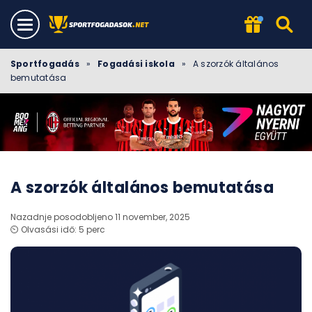
Sportfogadás
»
Fogadási iskola
»
A szorzók általános
bemutatása
A szorzók általános bemutatása
Nazadnje posodobljeno 11 november, 2025
⏲️ Olvasási idő: 5 perc