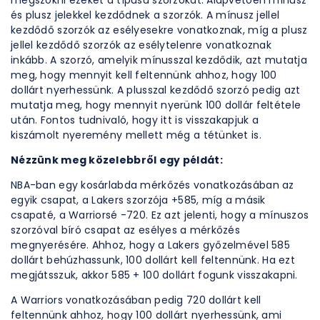
és plusz jelekkel kezdődnek a szorzók. A mínusz jellel
kezdődő szorzók az esélyesekre vonatkoznak, míg a plusz
jellel kezdődő szorzók az esélytelenre vonatkoznak
inkább. A szorzó, amelyik mínusszal kezdődik, azt mutatja
meg, hogy mennyit kell feltennünk ahhoz, hogy 100
dollárt nyerhessünk. A plusszal kezdődő szorzó pedig azt
mutatja meg, hogy mennyit nyerünk 100 dollár feltétele
után. Fontos tudnivaló, hogy itt is visszakapjuk a
kiszámolt nyeremény mellett még a tétünket is.
Nézzünk meg közelebbről egy példát:
NBA-ban egy kosárlabda mérkőzés vonatkozásában az
egyik csapat, a Lakers szorzója +585, míg a másik
csapaté, a Warriorsé -720. Ez azt jelenti, hogy a mínuszos
szorzóval bíró csapat az esélyes a mérkőzés
megnyerésére. Ahhoz, hogy a Lakers győzelmével 585
dollárt behúzhassunk, 100 dollárt kell feltennünk. Ha ezt
megjátsszuk, akkor 585 + 100 dollárt fogunk visszakapni.
A Warriors vonatkozásában pedig 720 dollárt kell
feltennünk ahhoz, hogy 100 dollárt nyerhessünk, ami