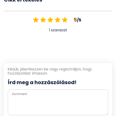
5
/5
1
szavazat
Kérjük, jelentkezzen be vagy regisztráljon, hogy
hozzászólást írhasson.
Írd meg a hozzászólásod!