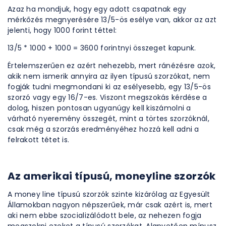
Azaz ha mondjuk, hogy egy adott csapatnak egy
mérkőzés megnyerésére 13/5-ös esélye van, akkor az azt
jelenti, hogy 1000 forint téttel:
13/5 * 1000 + 1000 = 3600 forintnyi összeget kapunk.
Értelemszerűen ez azért nehezebb, mert ránézésre azok,
akik nem ismerik annyira az ilyen típusú szorzókat, nem
fogják tudni megmondani ki az esélyesebb, egy 13/5-ös
szorzó vagy egy 16/7-es. Viszont megszokás kérdése a
dolog, hiszen pontosan ugyanúgy kell kiszámolni a
várható nyeremény összegét, mint a törtes szorzóknál,
csak még a szorzás eredményéhez hozzá kell adni a
felrakott tétet is.
Az amerikai típusú, moneyline szorzók
A money line típusú szorzók szinte kizárólag az Egyesült
Államokban nagyon népszerűek, már csak azért is, mert
aki nem ebbe szocializálódott bele, az nehezen fogja
megszokni ezeket a típusú szorzókat. Alapvetően mínusz