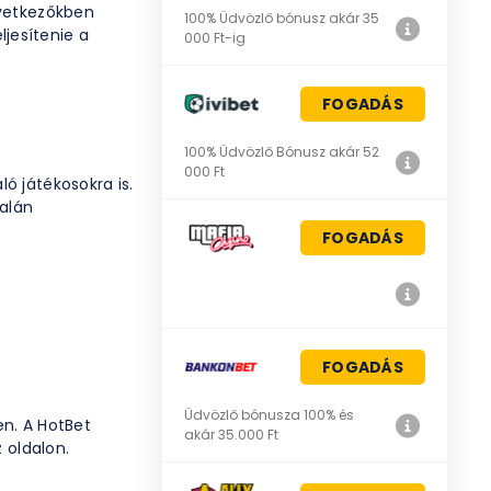
övetkezőkben
100% Üdvözlő bónusz akár 35
jesítenie a
000 Ft-ig
FOGADÁS
100% Üdvözlő Bónusz akár 52
000 Ft
ó játékosokra is.
alán
FOGADÁS
FOGADÁS
Üdvözlő bónusza 100% és
en. A HotBet
akár 35.000 Ft
 oldalon.