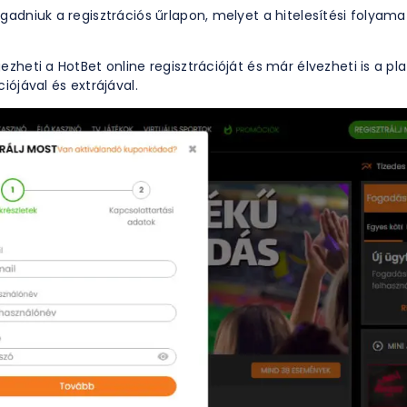
gadniuk a regisztrációs űrlapon, melyet a hitelesítési folyam
zheti a HotBet online regisztrációját és már élvezheti is a pla
iójával és extrájával.