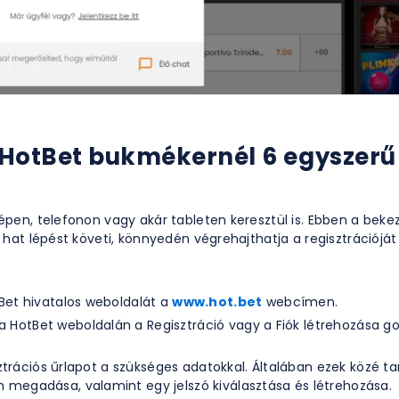
 HotBet bukmékernél 6 egyszerű
pen, telefonon vagy akár tableten keresztül is. Ebben a beke
 hat lépést követi, könnyedén végrehajthatja a regisztrációj
Bet hivatalos weboldalát a
www.hot.bet
webcímen.
 HotBet weboldalán a Regisztráció vagy a Fiók létrehozása 
sztrációs űrlapot a szükséges adatokkal. Általában ezek közé ta
megadása, valamint egy jelszó kiválasztása és létrehozása.