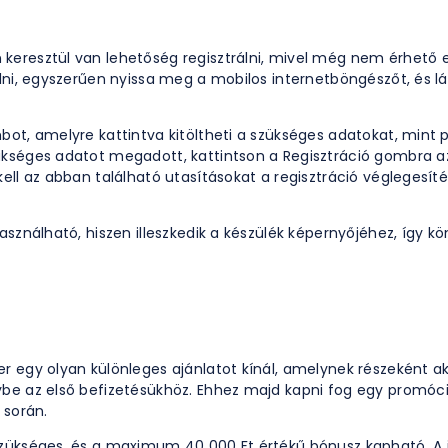
keresztül van lehetőség regisztrálni, mivel még nem érhető 
álni, egyszerűen nyissa meg a mobilos internetböngészőt, és l
bot, amelyre kattintva kitöltheti a szükséges adatokat, mint 
ükséges adatot megadott, kattintson a Regisztráció gombra a
kell az abban található utasításokat a regisztráció véglegesí
asználható, hiszen illeszkedik a készülék képernyőjéhez, így k
er egy olyan különleges ajánlatot kínál, amelynek részeként a
ybe az első befizetésükhöz. Ehhez majd kapni fog egy promóc
 során.
 szükséges, és a maximum 40 000 Ft értékű bónusz kapható. A