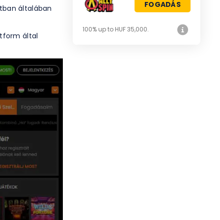
FOGADÁS
atban általában
100% up to HUF 35,000.
tform által