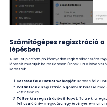
Számítógépes regisztráció a
lépésben
A HotBet platformján könnyedén regisztrálhat számítógé
lépéseit mutatjuk be részletesen Önnek. Ha a következő
keresztül:
Keresse fel a HotBet weblapját:
Keresse fel a Hot
Kattintson a Regisztráció gombra:
Keresse meg a
kattintson rá.
Töltse ki a regisztrációs űrlapot:
Töltse ki a regi
felhasználónév megadása, egy érvényes e-mail cím 