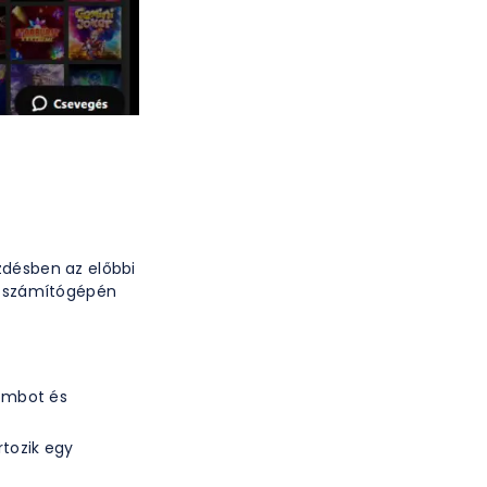
zdésben az előbbi
át számítógépén
gombot és
rtozik egy