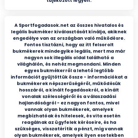
tájékozott legyen.
A Sportfogadasok.net az összes hivatalos és
legális bukméker kiválasztását kínálja, akiknek
engedélye van az országban való működésre.
Fontos tisztázni, hogy az itt felsorolt
bukmékerek mindegyike legális, mert ma már
nagyon sok illegális oldal található a
világhálón, és nehéz megmondani. Minden
egyes bukmékerről a lehető legtöbb
információt gyűjtöttük össze - információkat a
bukmékerek népszerűségéről, működésük
hosszáról, a kínált fogadásokról, a kínált
vonalak szélességéről és a válaszadási
hajlandóságról - ez nagyon fontos, mivel
vannak olyan bukmékerek, amelyek
megbízhatóak és hitelesek, és vita esetén
reagálnak az ügyfelek kéréseire, és ha
szükséges, visszatérítik a pénzt, míg vannak
olyan bukmékerek, amelyek ilyen esetekben