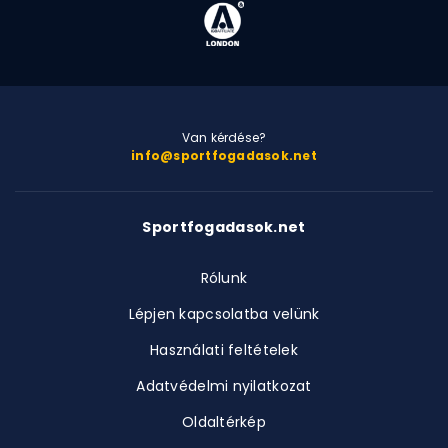
Van kérdése?
info@sportfogadasok.net
Sportfogadasok.net
Rólunk
Lépjen kapcsolatba velünk
Használati feltételek
Adatvédelmi nyilatkozat
Oldaltérkép