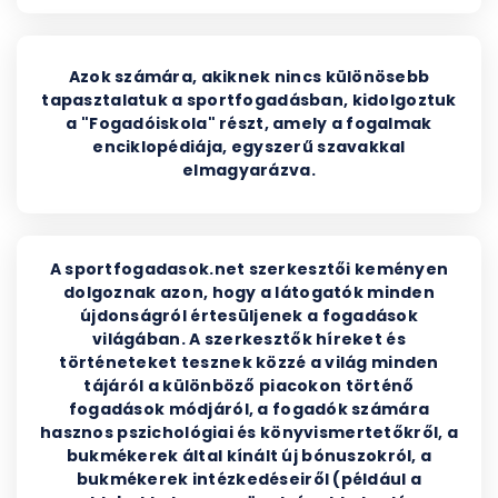
Azok számára, akiknek nincs különösebb
tapasztalatuk a sportfogadásban, kidolgoztuk
a "Fogadóiskola" részt, amely a fogalmak
enciklopédiája, egyszerű szavakkal
elmagyarázva.
A sportfogadasok.net szerkesztői keményen
dolgoznak azon, hogy a látogatók minden
újdonságról értesüljenek a fogadások
világában. A szerkesztők híreket és
történeteket tesznek közzé a világ minden
tájáról a különböző piacokon történő
fogadások módjáról, a fogadók számára
hasznos pszichológiai és könyvismertetőkről, a
bukmékerek által kínált új bónuszokról, a
bukmékerek intézkedéseiről (például a