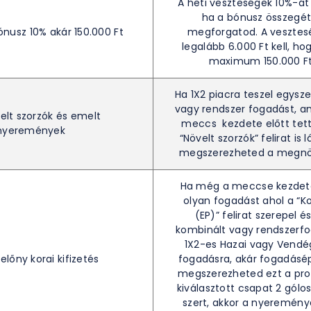
A heti veszteségek 10%-át
ha a bónusz összegét
nusz 10% akár 150.000 Ft
megforgatod. A vesztes
legalább 6.000 Ft kell, h
maximum 150.000 Ft
Ha 1X2 piacra teszel egysze
vagy rendszer fogadást, 
lt szorzók és emelt
meccs kezdete előtt tet
nyeremények
“Növelt szorzók” felirat is 
megszerezheted a megnöv
Ha még a meccse kezdete
olyan fogadást ahol a “Kor
(EP)” felirat szerepel é
kombinált vagy rendszerfo
1X2-es Hazai vagy Vend
előny korai kifizetés
fogadásra, akár fogadásép
megszerezheted ezt a pro
kiválasztott csapat 2 gólo
szert, akkor a nyeremén