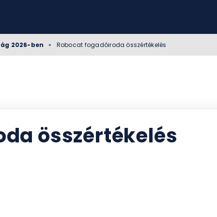
zág 2026-ben
»
Robocat fogadóiroda összértékelés
oda összértékelés