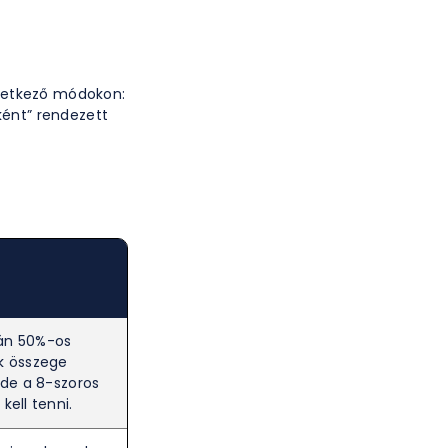
övetkező módokon:
ként” rendezett
tán 50%-os
k összege
de a 8-szoros
ell tenni.