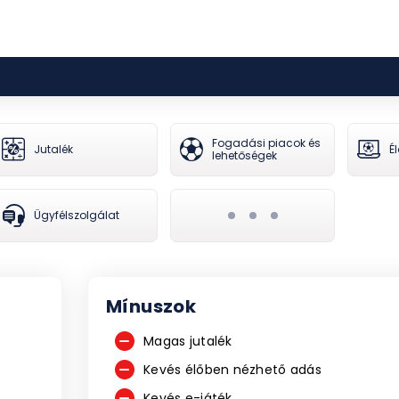
Fogadási piacok és
Jutalék
É
lehetőségek
Ügyfélszolgálat
Mínuszok
Magas jutalék
Kevés élőben nézhető adás
Kevés e-játék