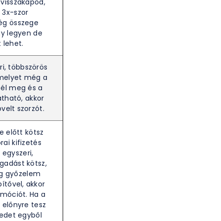
 visszakapod,
 3x-szor
ég összege
ogy legyen de
 lehet.
ri, többszörös
amelyet még a
tél meg és a
látható, akkor
elt szorzót.
 előtt kötsz
ai kifizetés
s egyszeri,
gadást kötsz,
ég győzelem
ítővel, akkor
móciót. Ha a
s előnyre tesz
yedet egyből