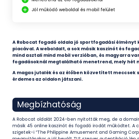
Jól működő weboldal és mobil felület
A Robocat fogadó oldala jó sportfogadási élményt k
piacával. A weboldalt, a sok másik kaszinót és fogad
mind asztali mind mobil verzióban, és magyarra van
fogadásoknál megtalálható menetrend, mely hét na
A magas jutalék és az élőben közvetített meccsek s
érdemes az oldalon játszani.
Megbízhatóság
A Robocat oldalát 2024-ben nyitották meg, de a domaint m
másik 45 online kaszinót és fogadó irodát működtet. A c
szigetek-i “The Philippine Amusement and Gaming Corp
megnyitásakor a jól bevált TLS szerver autentikáció lép