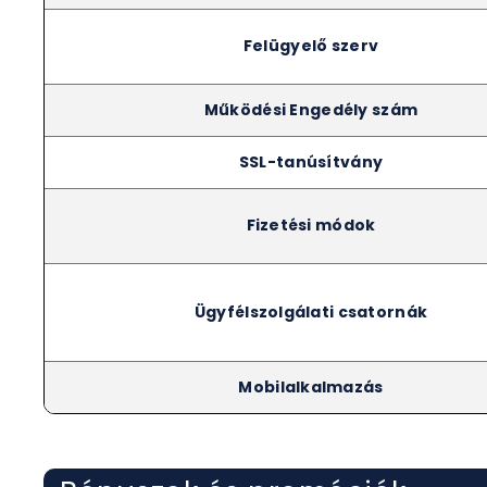
Felügyelő szerv
Működési Engedély szám
SSL-tanúsítvány
Fizetési módok
Ügyfélszolgálati csatornák
Mobilalkalmazás