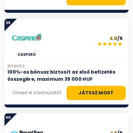
39
4.8
/5
CASPERO
BÓNUSZ:
100%-os bónusz biztosít az első befizetés
összegére, maximum 35 000 HUF
JÁTSSZ MOST
Olvasd el a bemutatót
40