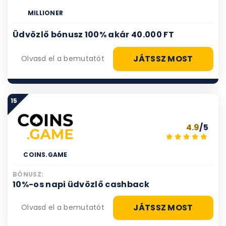
MILLIONER
Üdvözlő bónusz 100% akár 40.000 FT
JÁTSSZ MOST
Olvasd el a bemutatót
15
4.9
/5
COINS.GAME
BÓNUSZ:
10%-os napi üdvözlő cashback
JÁTSSZ MOST
Olvasd el a bemutatót