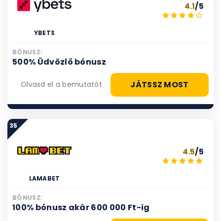
4.1
/5
YBETS
BÓNUSZ:
500% Üdvözlő bónusz
JÁTSSZ MOST
Olvasd el a bemutatót
35
4.5
/5
LAMABET
BÓNUSZ:
100% bónusz akár 600 000 Ft-ig