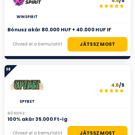
4.5
/5
WINSPIRIT
Bónusz akár 80.000 HUF + 40.000 HUF IF
JÁTSSZ MOST
Olvasd el a bemutatót
38
4.6
/5
SPYBET
BÓNUSZ:
100% akár 35.000 Ft-ig
JÁTSSZ MOST
Olvasd el a bemutatót