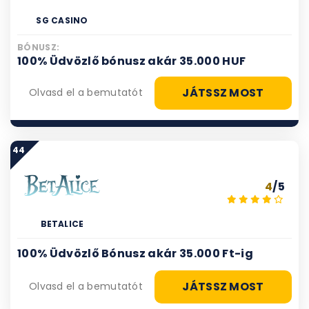
SG CASINO
BÓNUSZ:
100% Üdvözlő bónusz akár 35.000 HUF
JÁTSSZ MOST
Olvasd el a bemutatót
44
4
/5
BETALICE
100% Üdvözlő Bónusz akár 35.000 Ft-ig
JÁTSSZ MOST
Olvasd el a bemutatót