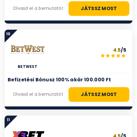
JÁTSSZ MOST
Olvasd el a bemutatót
10
4.5
/5
BETWEST
Befizetési Bónusz 100% akár 100.000 Ft
JÁTSSZ MOST
Olvasd el a bemutatót
11
4.5
/5