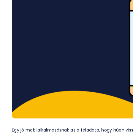
Egy jó mobilalkalmazásnak az a feladata, hogy hűen viss