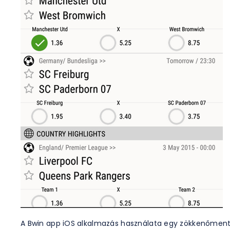
A Bwin app iOS alkalmazás használata egy zökkenőmentes 