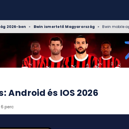
zág 2026-ben
»
Bwin ismertető Magyarország
»
Bwin mobile ap
: Android és IOS 2026
: 6 perc