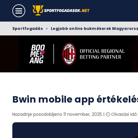
Sportfogadás
»
Legjobb online bukmékerek Magyarors
Bwin mobile app értékelés
Nazadnje posodobljeno 11 november, 2025
|
⏲️ Olvasási idő