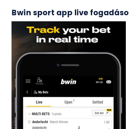
Bwin sport app
live fogadás