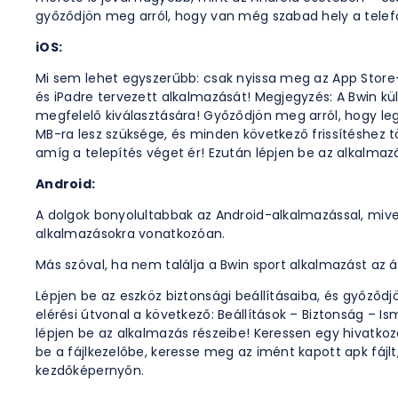
győződjön meg arról, hogy van még szabad hely a telefo
iOS:
Mi sem lehet egyszerűbb: csak nyissa meg az App Store-t
és iPadre tervezett alkalmazását! Megjegyzés: A Bwin kü
megfelelő kiválasztására! Győződjön meg arról, hogy le
MB-ra lesz szüksége, és minden következő frissítéshez 
amíg a telepítés véget ér! Ezután lépjen be az alkalmazá
Android:
A dolgok bonyolultabbak az Android-alkalmazással, mivel
alkalmazásokra vonatkozóan.
Más szóval, ha nem találja a Bwin sport alkalmazást az 
Lépjen be az eszköz biztonsági beállításaiba, és győződjö
elérési útvonal a következő: Beállítások – Biztonság – 
lépjen be az alkalmazás részeibe! Keressen egy hivatkoz
be a fájlkezelőbe, keresse meg az imént kapott apk fájlt
kezdőképernyőn.