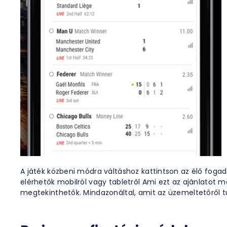
A játék közbeni módra váltáshoz kattintson az élő fogad
elérhetők mobilról vagy tabletről Ami ezt az ajánlatot m
megtekinthetők. Mindazonáltal, amit az üzemeltetőről tu