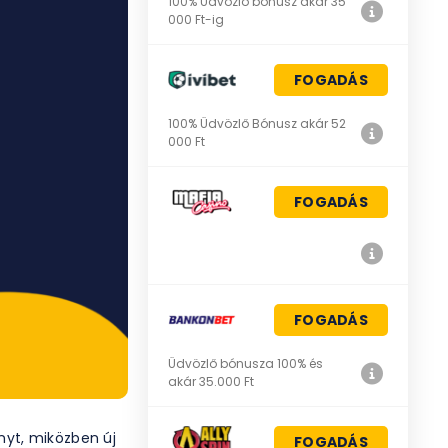
100% Üdvözlő bónusz akár 35
000 Ft-ig
FOGADÁS
100% Üdvözlő Bónusz akár 52
000 Ft
FOGADÁS
FOGADÁS
Üdvözlő bónusza 100% és
akár 35.000 Ft
nyt, miközben új
FOGADÁS