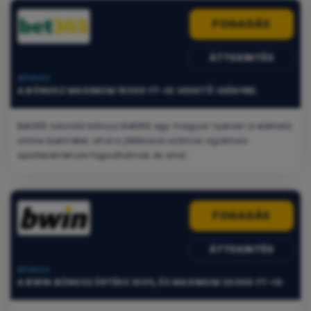
FOGADÁS
ÁTTEKINTÉS
BÓNUSZ
A BÓNUSZ MAXIMUM 15000 FT-IG VEHETŐ IGÉNYBE.
Bet365 üdvözlő bónusz Bet365 egy magyar nyelven is elérhető
online bukméker, ahol a játékosok számos izgalmas
sporteseményre fogadhatnak, és ahol…
FOGADÁS
ÁTTEKINTÉS
BÓNUSZ
A BWIN BÓNUSZ ÉRTÉKE 100%, ÉS MAXIMUM 20000 FT-IG