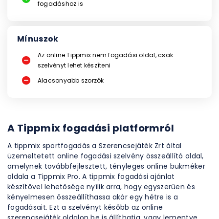
fogadáshoz is
Mínuszok
Az online Tippmix nem fogadási oldal, csak
szelvényt lehet készíteni
Alacsonyabb szorzók
A Tippmix fogadási platformról
A tippmix sportfogadás a Szerencsejáték Zrt által
üzemeltetett online fogadási szelvény összeállító oldal,
amelynek továbbfejlesztett, tényleges online bukméker
oldala a Tippmix Pro. A tippmix fogadási ajánlat
készítővel lehetősége nyílik arra, hogy egyszerűen és
kényelmesen összeállíthassa akár egy hétre is a
fogadásait. Ezt a szelvényt később az online
szerencsejáték oldalon be is állíthatja, vagy lementve,