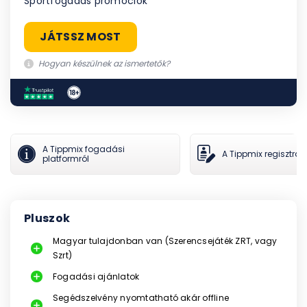
Sportfogadás promóciók
JÁTSSZ MOST
Hogyan készülnek az ismertetők?
A Tippmix fogadási
A Tippmix regisztrá
platformról
Pluszok
Magyar tulajdonban van (Szerencsejáték ZRT, vagy
Szrt)
Fogadási ajánlatok
Segédszelvény nyomtatható akár offline