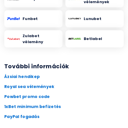
vélemények
Funbet
Lunubet
Zulabet
Betlabel
vélemény
További információk
Ázsiai hendikep
Royal sea vélemények
Powbet promo code
1xBet minimum befizetés
PayPal fogadás