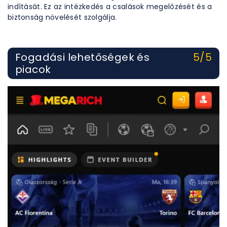
indítását. Ez az intézkedés a csalások megelőzését és a
biztonság növelését szolgálja.
Fogadási lehetőségek és
5/5
piacok