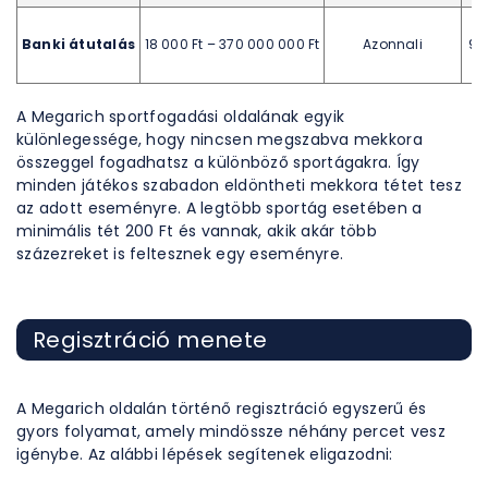
Banki átutalás
18 000 Ft – 370 000 000 Ft
Azonnali
9 
A Megarich sportfogadási oldalának egyik
különlegessége, hogy nincsen megszabva mekkora
összeggel fogadhatsz a különböző sportágakra. Így
minden játékos szabadon eldöntheti mekkora tétet tesz
az adott eseményre. A legtöbb sportág esetében a
minimális tét 200 Ft és vannak, akik akár több
százezreket is feltesznek egy eseményre.
Regisztráció menete
A Megarich oldalán történő regisztráció egyszerű és
gyors folyamat, amely mindössze néhány percet vesz
igénybe. Az alábbi lépések segítenek eligazodni: