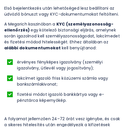
Első bejelentkezés után lehetőséged lesz beállítani az
üdvözlő bónuszt vagy KYC-dokumentumokat feltölteni.
A Megarich kaszinóban a
KYC (személyazonosság-
ellenőrzés)
egy kötelező biztonsági eljárás, amelynek
során igazolnod kell személyazonosságodat, lakcímedet
és fizetési módod hitelességét. Ehhez általában az
alábbi dokumentumokat
kell benyújtanod:
érvényes fényképes igazolvány (személyi
igazolvány, útlevél vagy jogosítvány);
lakcímet igazoló friss közüzemi számla vagy
bankszámlakivonat;
fizetési módot igazoló bankkártya vagy e-
pénztárca képernyőkép.
A folyamat jellemzően 24–72 órát vesz igénybe, és csak
a sikeres hitelesítés után engedélyezik a kifizetések