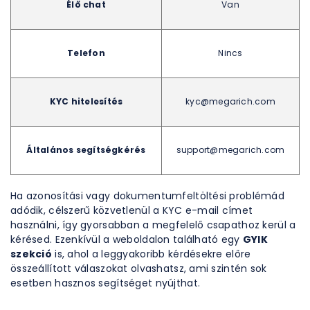
Élő chat
Van
Telefon
Nincs
KYC hitelesítés
kyc@megarich.com
Általános segítségkérés
support@megarich.com
Ha azonosítási vagy dokumentumfeltöltési problémád
adódik, célszerű közvetlenül a KYC e-mail címet
használni, így gyorsabban a megfelelő csapathoz kerül a
kérésed. Ezenkívül a weboldalon található egy
GYIK
szekció
is, ahol a leggyakoribb kérdésekre előre
összeállított válaszokat olvashatsz, ami szintén sok
esetben hasznos segítséget nyújthat.