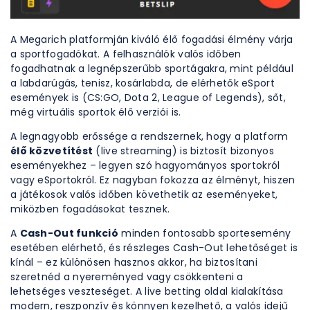
A Megarich platformján kiváló élő fogadási élmény várja
a sportfogadókat. A felhasználók valós időben
fogadhatnak a legnépszerűbb sportágakra, mint például
a labdarúgás, tenisz, kosárlabda, de elérhetők eSport
események is (CS:GO, Dota 2, League of Legends), sőt,
még virtuális sportok élő verziói is.
A legnagyobb erőssége a rendszernek, hogy a platform
élő közvetítést
(live streaming) is biztosít bizonyos
eseményekhez – legyen szó hagyományos sportokról
vagy eSportokról. Ez nagyban fokozza az élményt, hiszen
a játékosok valós időben követhetik az eseményeket,
miközben fogadásokat tesznek.
A
Cash-Out funkció
minden fontosabb sportesemény
esetében elérhető, és részleges Cash-Out lehetőséget is
kínál – ez különösen hasznos akkor, ha biztosítani
szeretnéd a nyereményed vagy csökkenteni a
lehetséges veszteséget. A live betting oldal kialakítása
modern, reszponzív és könnyen kezelhető, a valós idejű