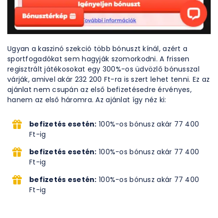
Ugyan a kaszinó szekció több bónuszt kínál, azért a
sportfogadókat sem hagyják szomorkodni. A frissen
regisztrált játékosokat egy 300%-os üdvözlő bónusszal
várják, amivel akár 232 200 Ft-ra is szert lehet tenni. Ez az
ajánlat nem csupán az első befizetésedre érvényes,
hanem az első háromra. Az ajánlat így néz ki:
befizetés esetén:
100%-os bónusz akár 77 400
Ft-ig
befizetés esetén:
100%-os bónusz akár 77 400
Ft-ig
befizetés esetén:
100%-os bónusz akár 77 400
Ft-ig