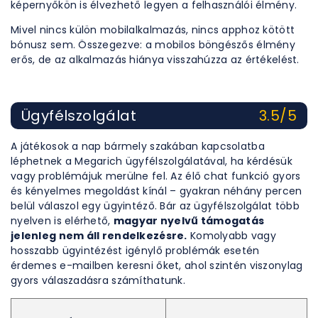
képernyőkön is élvezhető legyen a felhasználói élmény.
Mivel nincs külön mobilalkalmazás, nincs apphoz kötött
bónusz sem. Összegezve: a mobilos böngészős élmény
erős, de az alkalmazás hiánya visszahúzza az értékelést.
Ügyfélszolgálat
3.5/5
A játékosok a nap bármely szakában kapcsolatba
léphetnek a Megarich ügyfélszolgálatával, ha kérdésük
vagy problémájuk merülne fel. Az élő chat funkció gyors
és kényelmes megoldást kínál – gyakran néhány percen
belül válaszol egy ügyintéző. Bár az ügyfélszolgálat több
nyelven is elérhető,
magyar nyelvű támogatás
jelenleg nem áll rendelkezésre.
Komolyabb vagy
hosszabb ügyintézést igénylő problémák esetén
érdemes e-mailben keresni őket, ahol szintén viszonylag
gyors válaszadásra számíthatunk.