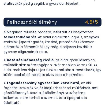
statisztikák pedig segítik a gyors döntéseket.
Felhasználói élmény
4.5/5
A Megarich felülete modern, letisztult és kifejezetten
felhasználóbarát
. Az oldal kialakítása logikus, az egyes
szekciók (sportfogadás, kaszinó, promóciók) könnyen
elérhetők a főmenüből, így még a teljesen kezdők is
gyorsan eligazodnak rajta.
A
betöltési sebesség kiváló
, az oldal gördülékenyen
működik akár számítógépen, akár mobilon keresztül. Az
oldal mobilverziója teljes funkcionalitással rendelkezik, így
külön applikáció nélkül is élvezetes a használat.
A
fogadószelvény egyszerűen kezelhető
, az élő
fogadási szekciók valós idejű frissítéssel működnek, ami
gördülékennyé teszi a játékélményt. A színséma
kellemes, nem terheli a szemet, és a tipográfia is
átlátható.