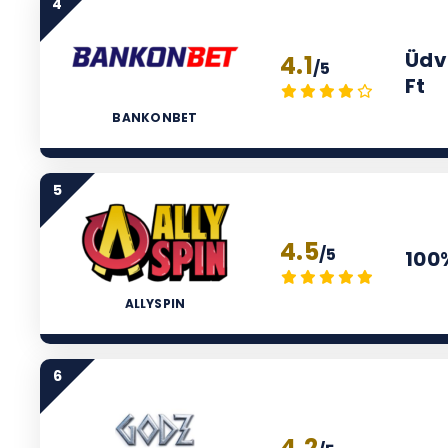
4
Üdv
4.1
/5
Ft
BANKONBET
5
4.5
/5
100
ALLYSPIN
6
4.2