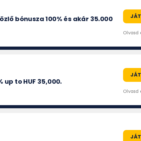
JÁT
özlő bónusza 100% és akár 35.000
Olvasd 
JÁT
% up to HUF 35,000.
Olvasd 
JÁT