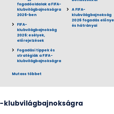
fogadóoldalak a FIFA-
klubvilágbajnokságra
A FIFA-
2026-ben
klubvilágbajnokság
2026 fogadás előnye
FIFA-
és hátrányai
klubvilágbajnokság
2026: esélyek,
előrejelzések
Fogadási tippek és
stratégiák a FIFA-
klubvilágbajnokságra
Mutass többet
A-klubvilágbajnokságra