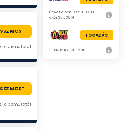
Üdvözlő bónusza 100% és
akár 35.000 Ft
SSZ MOST
FOGADÁS
el a bemutatót
100% up to HUF 35,000.
SSZ MOST
el a bemutatót