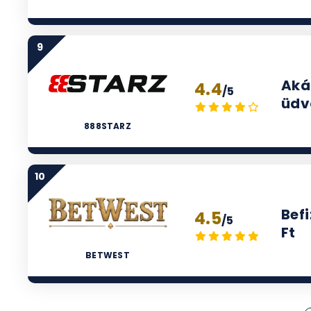
9
Aká
4.4
/5
üdv
888STARZ
10
Bef
4.5
/5
Ft
BETWEST