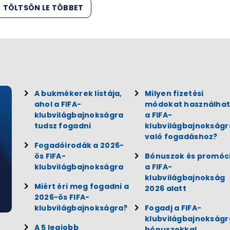
TÖLTSÖN LE TÖBBET
A bukmékerek listája,
Milyen fizetési
ahol a FIFA-
módokat használha
klubvilágbajnokságra
a FIFA-
tudsz fogadni
klubvilágbajnokságr
való fogadáshoz?
Fogadóirodák a 2026-
ös FIFA-
Bónuszok és promóc
klubvilágbajnokságra
a FIFA-
klubvilágbajnokság
Miért éri meg fogadni a
2026 alatt
2026-ös FIFA-
klubvilágbajnokságra?
Fogadj a FIFA-
klubvilágbajnokságr
A 5 legjobb
bónuszokkal