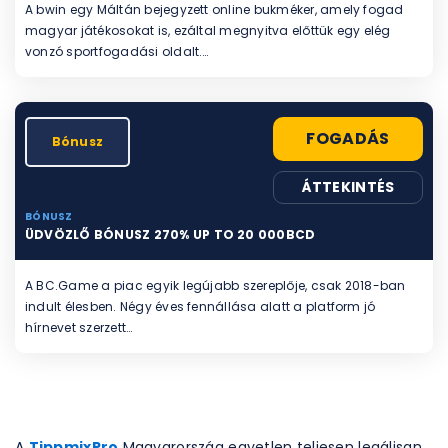
A bwin egy Máltán bejegyzett online bukméker, amely fogad
magyar játékosokat is, ezáltal megnyitva előttük egy elég
vonzó sportfogadási oldalt.…
FOGADÁS
Bónusz
ÁTTEKINTÉS
BÓNUSZ
ÜDVÖZLŐ BÓNUSZ 270% UP TO 20 000BCD
A BC.Game a piac egyik legújabb szereplője, csak 2018-ban
indult élesben. Négy éves fennállása alatt a platform jó
hírnevet szerzett…
A
TippmixPro
Magyarország egyetlen teljesen legálisan