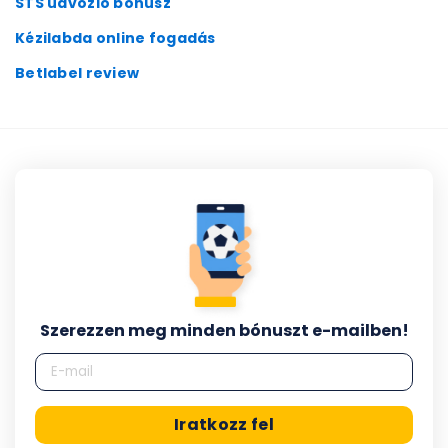
STS üdvözlő bónusz
Kézilabda online fogadás
Betlabel review
Szerezzen meg minden bónuszt e-mailben!