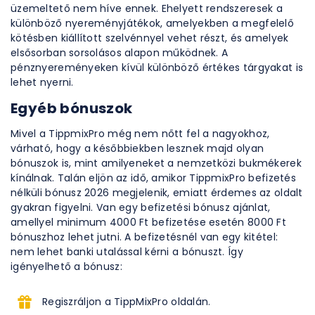
üzemeltető nem híve ennek. Ehelyett rendszeresek a
különböző nyereményjátékok, amelyekben a megfelelő
kötésben kiállított szelvénnyel vehet részt, és amelyek
elsősorban sorsolásos alapon működnek. A
pénznyereményeken kívül különböző értékes tárgyakat is
lehet nyerni.
Egyéb bónuszok
Mivel a TippmixPro még nem nőtt fel a nagyokhoz,
várható, hogy a későbbiekben lesznek majd olyan
bónuszok is, mint amilyeneket a nemzetközi bukmékerek
kínálnak. Talán eljön az idő, amikor TippmixPro befizetés
nélküli bónusz 2026 megjelenik, emiatt érdemes az oldalt
gyakran figyelni. Van egy befizetési bónusz ajánlat,
amellyel minimum 4000 Ft befizetése esetén 8000 Ft
bónuszhoz lehet jutni. A befizetésnél van egy kitétel:
nem lehet banki utalással kérni a bónuszt. Így
igényelhető a bónusz:
Regiszráljon a TippMixPro oldalán.