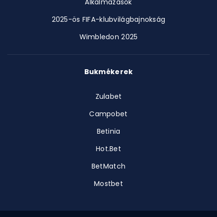
Alkalmazások
2025-ös FIFA-klubvilágbajnokság
Wimbledon 2025
Bukmékerek
Zulabet
Campobet
Betinia
Hot.Bet
BetMatch
Mostbet