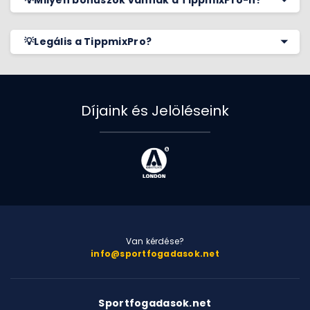
💡Legális a TippmixPro?
Díjaink és Jelöléseink
Van kérdése?
info@sportfogadasok.net
Sportfogadasok.net