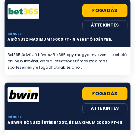
FOGADÁS
ÁTTEKINTÉS
BÓNUSZ
A BÓNUSZ MAXIMUM 15000 FT-IG VEHETŐ IGÉNYBE.
Bet365 üdvözlő bónusz Bet365 egy magyar nyelven is elérhető
online bukméker, ahol a játékosok számos izgalmas
sporteseményre fogadhatnak, és ahol…
FOGADÁS
ÁTTEKINTÉS
BÓNUSZ
A BWIN BÓNUSZ ÉRTÉKE 100%, ÉS MAXIMUM 20000 FT-IG