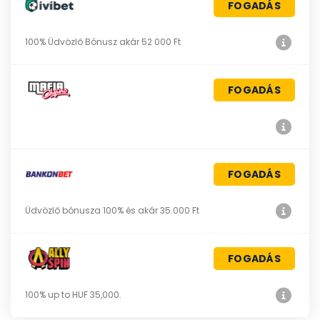
FOGADÁS
100% Üdvözlő Bónusz akár 52 000 Ft
FOGADÁS
FOGADÁS
Üdvözlő bónusza 100% és akár 35.000 Ft
FOGADÁS
100% up to HUF 35,000.