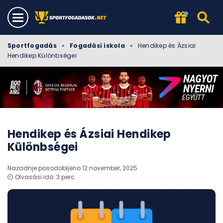
Sportfogadás
»
Fogadási iskola
»
Hendikep és Ázsiai
Hendikep Különbségei
Hendikep és Ázsiai Hendikep
Különbségei
Nazadnje posodobljeno 12 november, 2025
⏲️ Olvasási idő: 3 perc