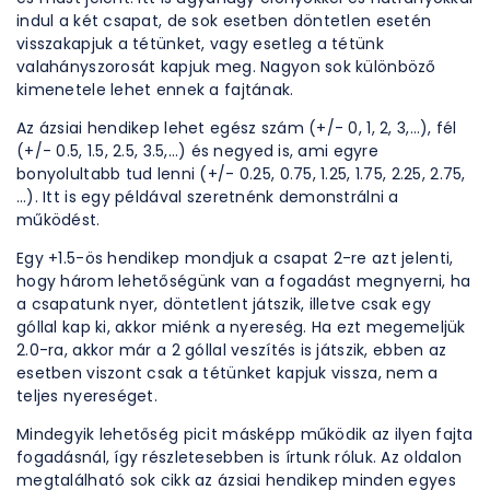
indul a két csapat, de sok esetben döntetlen esetén
visszakapjuk a tétünket, vagy esetleg a tétünk
valahányszorosát kapjuk meg. Nagyon sok különböző
kimenetele lehet ennek a fajtának.
Az ázsiai hendikep lehet egész szám (+/- 0, 1, 2, 3,…), fél
(+/- 0.5, 1.5, 2.5, 3.5,…) és negyed is, ami egyre
bonyolultabb tud lenni (+/- 0.25, 0.75, 1.25, 1.75, 2.25, 2.75,
…). Itt is egy példával szeretnénk demonstrálni a
működést.
Egy +1.5-ös hendikep mondjuk a csapat 2-re azt jelenti,
hogy három lehetőségünk van a fogadást megnyerni, ha
a csapatunk nyer, döntetlent játszik, illetve csak egy
góllal kap ki, akkor miénk a nyereség. Ha ezt megemeljük
2.0-ra, akkor már a 2 góllal veszítés is játszik, ebben az
esetben viszont csak a tétünket kapjuk vissza, nem a
teljes nyereséget.
Mindegyik lehetőség picit másképp működik az ilyen fajta
fogadásnál, így részletesebben is írtunk róluk. Az oldalon
megtalálható sok cikk az ázsiai hendikep minden egyes