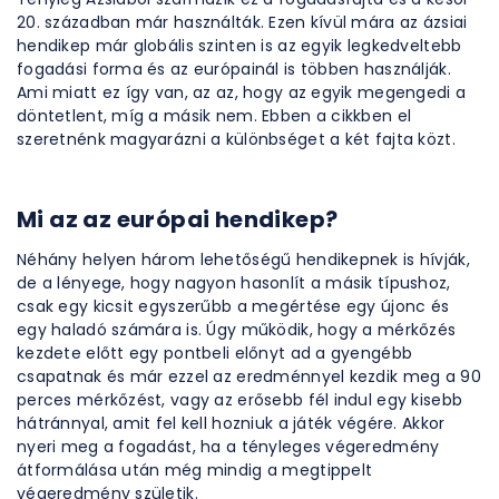
20. században már használták. Ezen kívül mára az ázsiai
hendikep már globális szinten is az egyik legkedveltebb
fogadási forma és az európainál is többen használják.
Ami miatt ez így van, az az, hogy az egyik megengedi a
döntetlent, míg a másik nem. Ebben a cikkben el
szeretnénk magyarázni a különbséget a két fajta közt.
Mi az az európai hendikep?
Néhány helyen három lehetőségű hendikepnek is hívják,
de a lényege, hogy nagyon hasonlít a másik típushoz,
csak egy kicsit egyszerűbb a megértése egy újonc és
egy haladó számára is. Úgy működik, hogy a mérkőzés
kezdete előtt egy pontbeli előnyt ad a gyengébb
csapatnak és már ezzel az eredménnyel kezdik meg a 90
perces mérkőzést, vagy az erősebb fél indul egy kisebb
hátránnyal, amit fel kell hozniuk a játék végére. Akkor
nyeri meg a fogadást, ha a tényleges végeredmény
átformálása után még mindig a megtippelt
végeredmény születik.