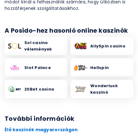
módot kínál a felhasználók számára, hogy útközben is
hozzáférjenek szolgáltatásaikhoz.
A Posido-hez hasonló online kaszinók
Sol casino
AllySpin casino
vélemények
Slot Palace
Hellspin
Wonderluck
20Bet casino
kaszinó
További információk
Élő kaszinók magyarországon