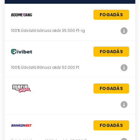
FOGADÁS
100% Üdvözlő bónusz akár 35 000 Ft-ig
FOGADÁS
100% Üdvözlő Bónusz akár 52 000 Ft
FOGADÁS
FOGADÁS