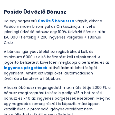
Posido Üdvözlő Bónusz
Ha egy nagyszerű
üdvözlő bónuszra
vágyik, akkor a
Posido minden bizonnyal az Ön kaszinója, mivel a
jelenlegi üdvözlő bónusz egy 100% Üdvözlő Bónusz akár
150 000 Ft értékig + 200 Ingyenes Pörgetés + 1 Bonus
Crab.
A bónusz igénybevételéhez regisztrálnod kell, és
minimum 6000 Ft első befizetést kell teljesítened. A
jogosító befizetést követően megkapja a befizetés és az
ingyenes pörgetések
aktiválásának lehetőségét
egyenként. Amint aktiválja őket, automatikusan
jóváírásra kerülnek a fiókjában.
A kaszinóbónusz megengedett maximális tétje 2000 Ft, a
bónusz megforgatási feltétele pedig x35 a befizetési
bónusz és x40 az ingyenes pörgetések esetében. Még ha
egy nagyobb csomag részét is képezik, másképpen
kezelik őket. A promóció igénybevételéhez nem
használhatod a Skrillt vagy a Netellert.