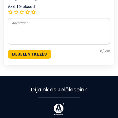
Az értékelésed:
0
/500
Díjaink és Jelöléseink