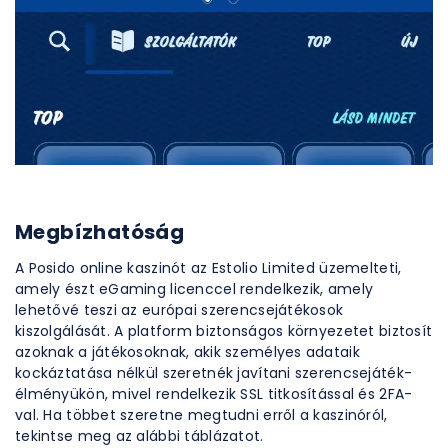
Megbízhatóság
A Posido online kaszinót az Estolio Limited üzemelteti,
amely észt eGaming licenccel rendelkezik, amely
lehetővé teszi az európai szerencsejátékosok
kiszolgálását. A platform biztonságos környezetet biztosít
azoknak a játékosoknak, akik személyes adataik
kockáztatása nélkül szeretnék javítani szerencsejáték-
élményükön, mivel rendelkezik SSL titkosítással és 2FA-
val. Ha többet szeretne megtudni erről a kaszinóról,
tekintse meg az alábbi táblázatot.