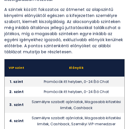
A szintek között fokozatos az átmenet az alapszintű
kényelmi előnyöktől egészen a kifejezetten személyre
szabott, kiemelt kiszolgálásig. Az alacsonyabb szinteken
még inkább általános jellegű juttatásokkal találkozhat a
játékos, míg a magasabb szinteken egyre inkább az
egyéni igényekhez igazodó, exkluzívabb előnyök kerülnek
előtérbe. A pontos szintenkénti előnyöket az alábbi
táblázat mutatja be részletesen.
VIP szint
Előnyök
1. szint
Promóciók itt helyben, 0-24 Élő Chat
2. szint
Promóciók itt helyben, 0-24 Élő Chat
Személyre szabott ajánlatok, Magasabb kifizetési
3. szint
limitek, Cashback
Személyre szabott ajánlatok, Magasabb kifizetési
4. szint
limitek, Cashback, Személyi VIP-menedzser