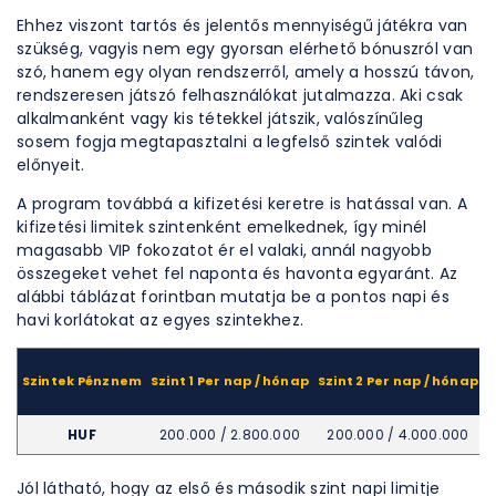
Ehhez viszont tartós és jelentős mennyiségű játékra van
szükség, vagyis nem egy gyorsan elérhető bónuszról van
szó, hanem egy olyan rendszerről, amely a hosszú távon,
rendszeresen játszó felhasználókat jutalmazza. Aki csak
alkalmanként vagy kis tétekkel játszik, valószínűleg
sosem fogja megtapasztalni a legfelső szintek valódi
előnyeit.
A program továbbá a kifizetési keretre is hatással van. A
kifizetési limitek szintenként emelkednek, így minél
magasabb VIP fokozatot ér el valaki, annál nagyobb
összegeket vehet fel naponta és havonta egyaránt. Az
alábbi táblázat forintban mutatja be a pontos napi és
havi korlátokat az egyes szintekhez.
Szintek Pénznem
Szint 1 Per nap / hónap
Szint 2 Per nap / hónap
S
HUF
200.000 / 2.800.000
200.000 / 4.000.000
Jól látható, hogy az első és második szint napi limitje