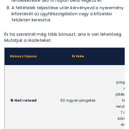
rendelkezésre álló 10 napon belül végezd el.
A feltételek teljesítése után kérvényezd a nyeremény
kifizetését az ügyfélszolgálaton vagy a kifizetési
felületen keresztül.
És ha szeretnél még több bónuszt, arra is van lehetőség.
Mutatjuk a részleteket.
Bónusz típusa
Értéke
Mi
pörget
40
játékok
🔄 Heti reload
50 ingyen pörgetés
felt
rendelk
7 na
bónusz
érhe