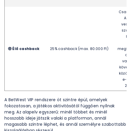
Csak É
A c
vesz
szár
be
c
🤑 Élő cashback
25% cashback (max. 80.000 Ft)
megforg
a 
vasá
követ
között
e-m
2.0
A BetWest VIP rendszere öt szintre épül, amelyek
fokozatosan, a játékos aktivitásától függően nyílnak
meg. Az alapelv egyszerű: minél többet és minél
hosszabb ideje játszik valaki a platformon, annál
magasabb szintre léphet, és annál személyre szabottabb
kiszolgálásban részesül.