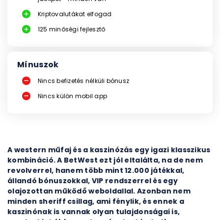
Kriptovalutákat elfogad
125 minőségi fejlesztő
Mínuszok
Nincs befizetés nélküli bónusz
Nincs külön mobil app
A western műfaj és a kaszinózás egy igazi klasszikus
kombináció. A BetWest ezt jól eltalálta, na de nem
revolverrel, hanem több mint 12.000 játékkal,
állandó bónuszokkal, VIP rendszerrel és egy
olajozottan működő weboldallal. Azonban nem
minden sheriff csillag, ami fénylik, és ennek a
kaszinónak is vannak olyan tulajdonságai is,