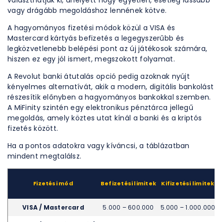
választhatják ki, ahelyett hogy egyetlen, esetleg lassabb
vagy drágább megoldáshoz lennének kötve.
A hagyományos fizetési módok közül a VISA és
Mastercard kártyás befizetés a legegyszerűbb és
legközvetlenebb belépési pont az új játékosok számára,
hiszen ez egy jól ismert, megszokott folyamat.
A Revolut banki átutalás opció pedig azoknak nyújt
kényelmes alternatívát, akik a modern, digitális bankolást
részesítik előnyben a hagyományos bankokkal szemben.
A MiFinity szintén egy elektronikus pénztárca jellegű
megoldás, amely köztes utat kínál a banki és a kriptós
fizetés között.
Ha a pontos adatokra vagy kíváncsi, a táblázatban
mindent megtalálsz.
Fizetési mód
Befizetési limitek
Kifizetési limitek
VISA / Mastercard
5.000 – 600.000
5.000 – 1.000.000