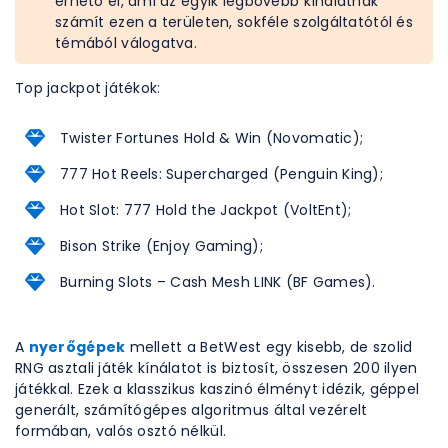
érhető el, ami az egyik legbővebb kínálatnak
számít ezen a területen, sokféle szolgáltatótól és
témából válogatva.
Top jackpot játékok:
Twister Fortunes Hold & Win (Novomatic);
777 Hot Reels: Supercharged (Penguin King);
Hot Slot: 777 Hold the Jackpot (VoltEnt);
Bison Strike (Enjoy Gaming);
Burning Slots – Cash Mesh LINK (BF Games).
A
nyerőgépek
mellett a BetWest egy kisebb, de szolid
RNG asztali játék kínálatot is biztosít, összesen 200 ilyen
játékkal. Ezek a klasszikus kaszinó élményt idézik, géppel
generált, számítógépes algoritmus által vezérelt
formában, valós osztó nélkül.