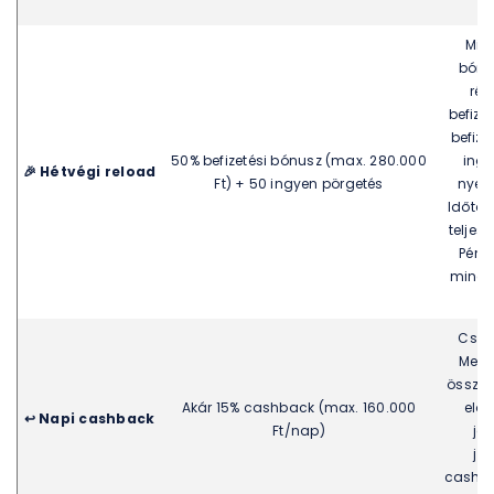
Mini
bónu
rés
befize
befize
50% befizetési bónusz (max. 280.000
ingy
🎉 Hétvégi reload
Ft) + 50 ingyen pörgetés
nyer
Időtar
teljesí
Pénte
minden
Csak 
Megf
összege
Akár 15% cashback (max. 160.000
előt
↩️ Napi cashback
Ft/nap)
jóv
já
cashba