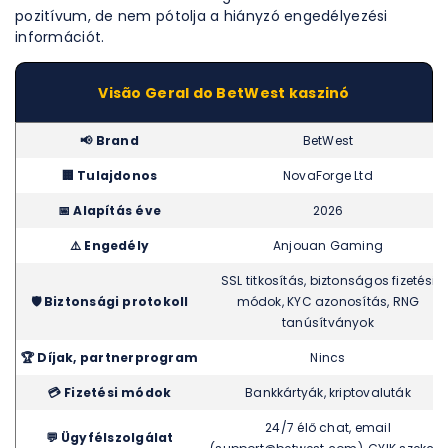
pozitívum, de nem pótolja a hiányzó engedélyezési
információt.
Visão Geral do BetWest kaszinó
📢 Brand
BetWest
🏢 Tulajdonos
NovaForge Ltd
📅
Alapítás éve
2026
⚠️ Engedély
Anjouan Gaming
SSL titkosítás, biztonságos fizetési
🛡️ Biztonsági protokoll
módok, KYC azonosítás, RNG
tanúsítványok
🏆 Díjak, partnerprogram
Nincs
💳
Fizetési módok
Bankkártyák, kriptovaluták
24/7 élő chat, email
💬 Ügyfélszolgálat