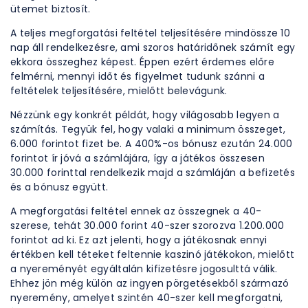
ütemet biztosít.
A teljes megforgatási feltétel teljesítésére mindössze 10
nap áll rendelkezésre, ami szoros határidőnek számít egy
ekkora összeghez képest. Éppen ezért érdemes előre
felmérni, mennyi időt és figyelmet tudunk szánni a
feltételek teljesítésére, mielőtt belevágunk.
Nézzünk egy konkrét példát, hogy világosabb legyen a
számítás. Tegyük fel, hogy valaki a minimum összeget,
6.000 forintot fizet be. A 400%-os bónusz ezután 24.000
forintot ír jóvá a számlájára, így a játékos összesen
30.000 forinttal rendelkezik majd a számláján a befizetés
és a bónusz együtt.
A megforgatási feltétel ennek az összegnek a 40-
szerese, tehát 30.000 forint 40-szer szorozva 1.200.000
forintot ad ki. Ez azt jelenti, hogy a játékosnak ennyi
értékben kell téteket feltennie kaszinó játékokon, mielőtt
a nyereményét egyáltalán kifizetésre jogosulttá válik.
Ehhez jön még külön az ingyen pörgetésekből származó
nyeremény, amelyet szintén 40-szer kell megforgatni,