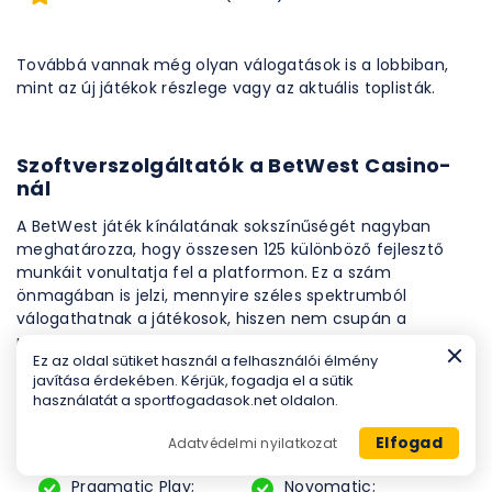
Továbbá vannak még olyan válogatások is a lobbiban,
mint az új játékok részlege vagy az aktuális toplisták.
Szoftverszolgáltatók a BetWest Casino-
nál
A BetWest játék kínálatának sokszínűségét nagyban
meghatározza, hogy összesen 125 különböző fejlesztő
munkáit vonultatja fel a platformon. Ez a szám
önmagában is jelzi, mennyire széles spektrumból
válogathatnak a játékosok, hiszen nem csupán a
piacvezető, nagy nevek vannak jelen, hanem kisebb,
Ez az oldal sütiket használ a felhasználói élmény
kevésbé ismert stúdiók is teret kapnak.
javítása érdekében. Kérjük, fogadja el a sütik
használatát a sportfogadasok.net oldalon.
A kínálatban megtalálhatók többek között a következő
szolgáltatók:
Elfogad
Adatvédelmi nyilatkozat
Pragmatic Play;
Novomatic;